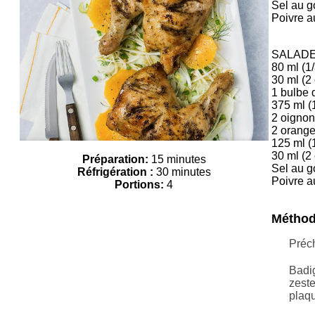
Sel au g
Poivre a
SALAD
80 ml (1/
30 ml (2 
1 bulbe 
375 ml (1
2 oignon
2 orange
125 ml (
30 ml (2 
Préparation:
15 minutes
Sel au g
Réfrigération :
30 minutes
Poivre a
Portions:
4
Métho
Préch
Badig
zeste
plaqu