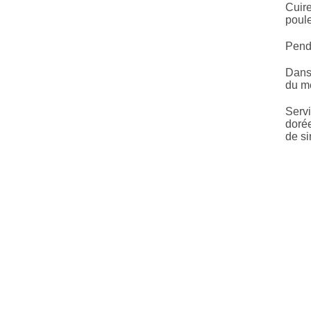
Cuire
poule
Penda
Dans 
du mé
Servi
dorée
de si