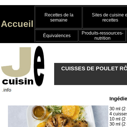
Recettes de la
Sites de cuisine e
semaine
recettes
Accueil
Produits-ressources-
Équivalences
nutrition
CUISSES DE POULET RÔ
Ingédi
30 ml (2 
4 cuisse
10 ml (2 
30 ml (2