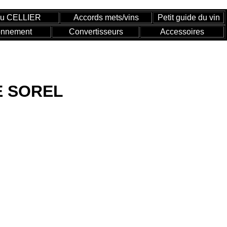
du CELLIER
Accords mets/vins
Petit guide du vin
onnement
Convertisseurs
Accessoires
E SOREL