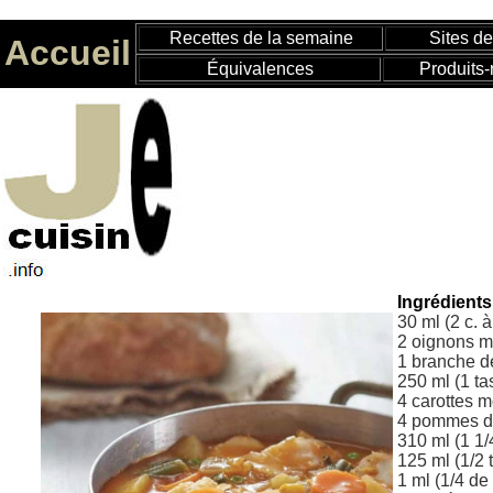
Recettes de la semaine
Sites de
Accueil
Équivalences
Produits-
Ingrédient
30 ml (2 c. 
2 oignons 
1 branche d
250 ml (1 ta
4 carottes 
4 pommes de
310 ml (1 1/
125 ml (1/2
1 ml (1/4 de