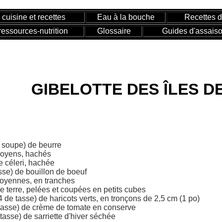
 cuisine et recettes
Eau à la bouche
Recettes 
ressources-nutrition
Glossaire
Guides d'assais
GIBELOTTE DES ÎLES D
s
à soupe) de beurre
moyens, hachés
e céleri, hachée
sse) de bouillon de boeuf
moyennes, en tranches
 terre, pelées et coupées en petits cubes
4 de tasse) de haricots verts, en tronçons de 2,5 cm (1 po)
 tasse) de crème de tomate en conserve
 tasse) de sarriette d'hiver séchée