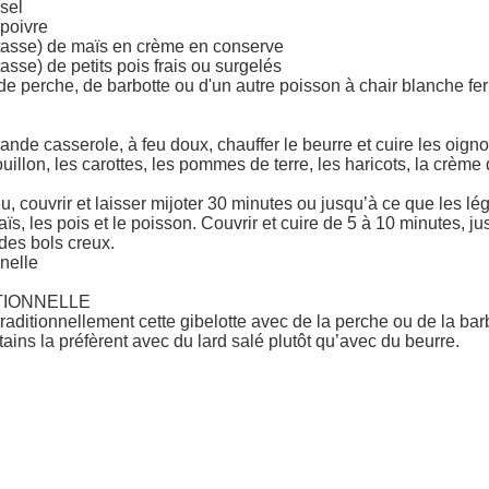
sel
 poivre
 tasse) de maïs en crème en conserve
tasse) de petits pois frais ou surgelés
 de perche, de barbotte ou d'un autre poisson à chair blanche fe
nde casserole, à feu doux, chauffer le beurre et cuire les oigno
uillon, les carottes, les pommes de terre, les haricots, la crème de
eu, couvrir et laisser mijoter 30 minutes ou jusqu’à ce que les l
aïs, les pois et le poisson. Couvrir et cuire de 5 à 10 minutes, ju
des bols creux.
nnelle
TIONNELLE
raditionnellement cette gibelotte avec de la perche ou de la bar
rtains la préfèrent avec du lard salé plutôt qu’avec du beurre.