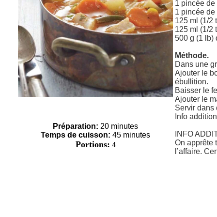
1 pincée de 
1 pincée de
125 ml (1/2
125 ml (1/2 
500 g (1 lb)
Méthode.
Dans une gra
Ajouter le bo
ébullition.
Baisser le f
Ajouter le m
Servir dans 
Info additio
Préparation:
20 minutes
INFO ADDI
Temps de cuisson:
45 minutes
On apprête t
Portions:
4
l’affaire. Ce