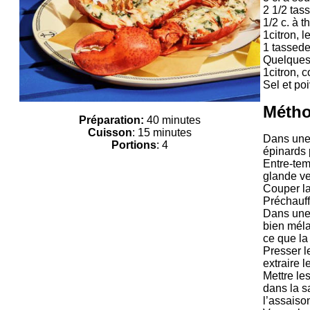
2 1/2 tass
1/2 c. à 
1citron, 
1 tassed
Quelques f
1citron, c
Sel et po
Méth
Préparation:
40 minutes
Cuisson
: 15 minutes
Dans une p
Portions
: 4
épinards 
Entre-tem
glande ver
Couper la
Préchauffe
Dans une p
bien méla
ce que la 
Presser l
extraire 
Mettre les
dans la s
l’assaiso