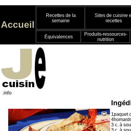
Recettes de la
Sites de cuisine e
semaine
recettes
Accueil
Produits-ressources-
Équivalences
nutrition
Ingéd
1paquet d
4homards 
3 c. à so
3 c. à so