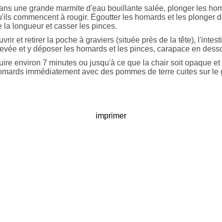
ans une grande marmite d'eau bouillante salée, plonger les homa
u'ils commencent à rougir. Égoutter les homards et les plonger 
 la longueur et casser les pinces.
vrir et retirer la poche à graviers (située près de la tête), l'intesti
levée et y déposer les homards et les pinces, carapace en dess
ire environ 7 minutes ou jusqu'à ce que la chair soit opaque et 
omards immédiatement avec des pommes de terre cuites sur le gr
imprimer