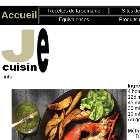
Recettes de la semaine
Sites de
Accueil
Équivalences
Produits-
Ingr
4 hom
125 m
45 ml
30 ml
10 ml
Au go
Méth
Da