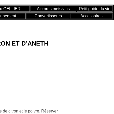
du CELLIER
Accords mets/vins
Petit guide du vin
onnement
Convertisseurs
Accessoires
RON ET D’ANETH
te de citron et le poivre. Réserver.