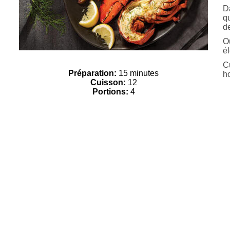
D
q
de
Ou
é
Cu
Préparation:
15 minutes
h
Cuisson:
12
Portions:
4