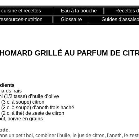
 cuisine et recettes
Eau à la bouche
Recettes 
ressources-nutrition
Glossaire
Guides d'assais
HOMARD GRILLÉ AU PARFUM DE CIT
édients
ards frais
l (1/2 tasse) d’huile d’olive
 (3 c. à soupe) citron
 (2 c. à soupe) d’aneth frais haché
 (2 c. à thé) de zeste de citron
ût, poivre en grains
ode.
ns un petit bol, combiner l'huile, le jus de citron, l'aneth, le zes